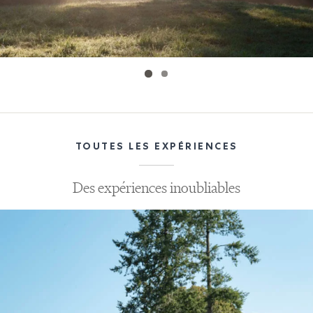
Utilisez
TOUTES LES EXPÉRIENCES
des
flèches
Des expériences inoubliables
gauche
et
droite
pour
naviguer.