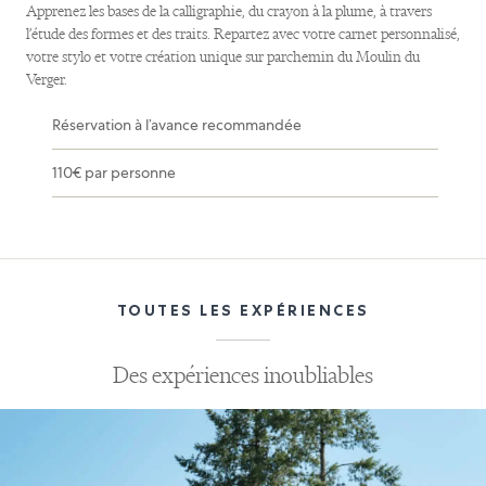
Apprenez les bases de la calligraphie, du crayon à la plume, à travers
l’étude des formes et des traits. Repartez avec votre carnet personnalisé,
votre stylo et votre création unique sur parchemin du Moulin du
Verger.
Réservation à l’avance recommandée
110€ par personne
Utilisez
TOUTES LES EXPÉRIENCES
des
flèches
Des expériences inoubliables
gauche
et
droite
pour
naviguer.