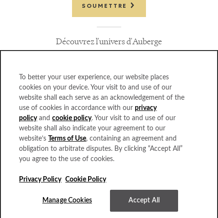
SOUMETTRE
Découvrez l'univers d'Auberge
To better your user experience, our website places
cookies on your device. Your visit to and use of our
website shall each serve as an acknowledgement of the
FOIRE AUX QUESTIONS
use of cookies in accordance with our
privacy
CARRIÈRES
policy
and
cookie policy
. Your visit to and use of our
PROFESSIONNELS DU VOYAGE
website shall also indicate your agreement to our
POLITIQUE DE CONFIDENTIALITÉ
website’s
Terms of Use
, containing an agreement and
ACCESSIBILITÉ
obligation to arbitrate disputes. By clicking “Accept All”
BUREAUX
you agree to the use of cookies.
CARTES CADEAU
PRESSE
Privacy Policy
Cookie Policy
AUBERGE COLLECTION
Manage Cookies
Accept All