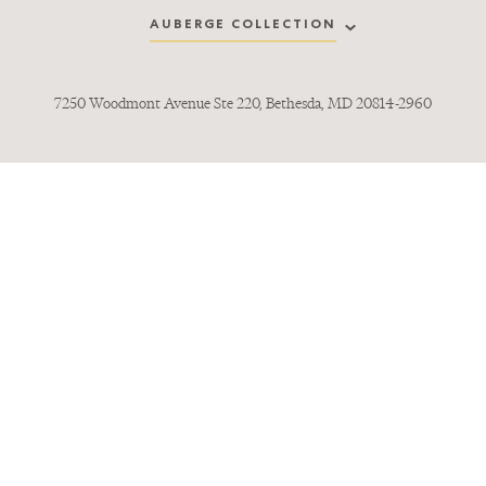
AUBERGE COLLECTION
7250 Woodmont Avenue Ste 220, Bethesda, MD 20814-2960
Auberge Safari
Hotel Jerome
Tanzanie, Afrique
Aspen, Colorado
Auberge du Soleil
Madeline Hotel and Residences
Napa Valley, California
Telluride, Colorado
Auberge Beach Residences
Mauna Lani
Fort Lauderdale, Florida
Hawaii
Bishop’s Lodge
Mayflower Inn and Spa
Santa Fe, New Mexico
Washington, Connecticut
Bowie House
The Lodge at Primland
Fort Worth, Texas
Blue Ridge Mountains, Virginie
Chileno Bay Resort &
Sleeping Indian Lodge
Residences
Ridgway, Colorado
Los Cabos, Mexico