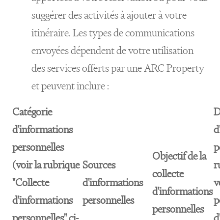
suggérer des activités à ajouter à votre
itinéraire. Les types de communications
envoyées dépendent de votre utilisation
des services offerts par une ARC Property
et peuvent inclure :
Catégorie
D
d'informations
d
personnelles
p
Objectif de la
(voir la rubrique
Sources
r
collecte
"Collecte
d'informations
v
d'informations
d'informations
personnelles
p
personnelles
personnelles" ci-
d