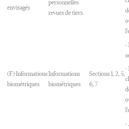
personnelles
envisagés
d
reçues de tiers.
o
l
-
s
-
(F) Informations
Informations
Sections 1, 2, 5,
c
biométriques
biométriques
6, 7
d
o
l
-