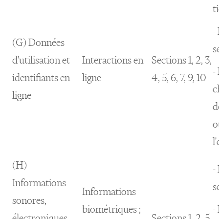
t
-
(G) Données
s
d'utilisation et
Interactions en
Sections 1, 2, 3,
-
identifiants en
ligne
4, 5, 6, 7, 9, 10
c
ligne
d
o
l
(H)
-
Informations
s
Informations
sonores,
biométriques ;
-
électroniques,
Sections 1, 2, 5,