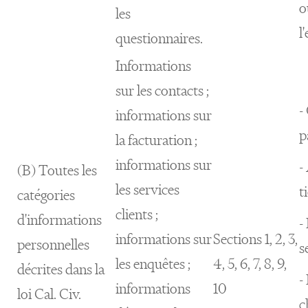
o
les
l
questionnaires.
Informations
sur les contacts ;
-
informations sur
p
la facturation ;
informations sur
-
(B) Toutes les
les services
t
catégories
clients ;
d'informations
-
informations sur
Sections 1, 2, 3,
personnelles
s
les enquêtes ;
4, 5, 6, 7, 8, 9,
décrites dans la
-
informations
10
loi Cal. Civ.
c