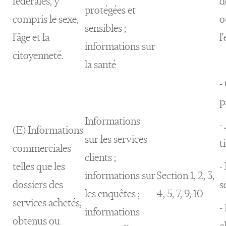
fédérales, y
d
protégées et
compris le sexe,
o
sensibles ;
l'âge et la
l
informations sur
citoyenneté.
la santé
-
p
Informations
-
(E) Informations
sur les services
t
commerciales
clients ;
telles que les
-
informations sur
Section 1, 2, 3,
dossiers des
s
les enquêtes ;
4, 5, 7, 9, 10
services achetés,
-
informations
obtenus ou
c