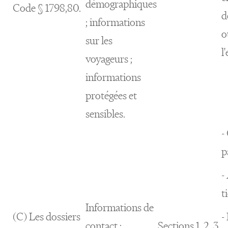
démographiques
Code § 1798,80.
d
; informations
o
sur les
l
voyageurs ;
informations
protégées et
sensibles.
-
p
-
t
Informations de
(C) Les dossiers
-
contact ;
Sections 1, 2, 3,