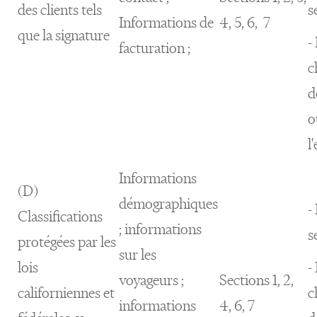
des clients tels
s
Informations de
4, 5, 6, 7
que la signature
-
facturation ;
c
d
o
l
Informations
(D)
démographiques
-
Classifications
; informations
s
protégées par les
sur les
lois
-
voyageurs ;
Sections 1, 2,
californiennes et
c
informations
4, 6, 7