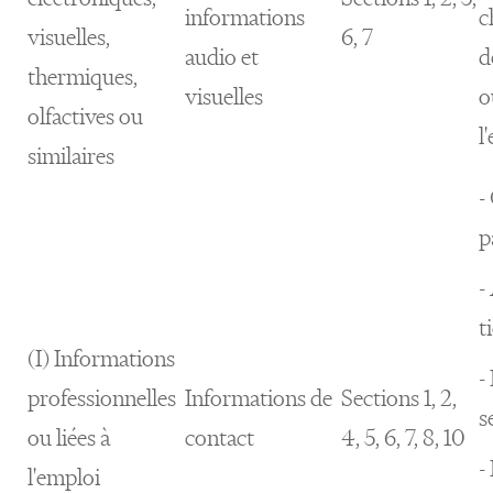
informations
c
visuelles,
6, 7
audio et
d
thermiques,
visuelles
o
olfactives ou
l
similaires
-
p
-
t
(I) Informations
-
professionnelles
Informations de
Sections 1, 2,
s
ou liées à
contact
4, 5, 6, 7, 8, 10
-
l'emploi