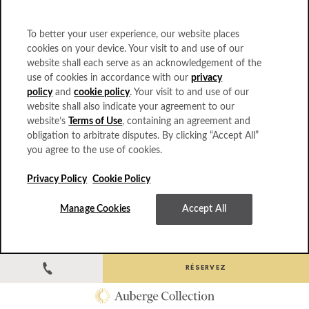
To better your user experience, our website places
cookies on your device. Your visit to and use of our
website shall each serve as an acknowledgement of the
use of cookies in accordance with our
privacy
policy
and
cookie policy
. Your visit to and use of our
website shall also indicate your agreement to our
website’s
Terms of Use
, containing an agreement and
obligation to arbitrate disputes. By clicking “Accept All”
you agree to the use of cookies.
Privacy Policy
Cookie Policy
Point de match sur l'étang
Manage Cookies
Accept All
RÉSERVEZ