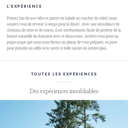
L'EXPÉRIENCE
Prenez l'un de nos vélos et partez en balade au coucher du soleil (mais
assurez-vous de revenir à temps pour le dîner). Avec une abondance de
chemins de terre et de routes, il est extrêmement facile de profiter de la
beauté naturelle du domaine avec ce deux-roues. Arrêtez-vous pour un
pique-nique que nous nous ferons un plaisir de vous préparer, ou juste
pour prendre un selfie avec notre si belle nature en arrière plan.
Utilisez
TOUTES LES EXPÉRIENCES
des
flèches
Des expériences inoubliables
gauche
et
droite
pour
naviguer.