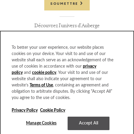
SOUMETTRE
Découvrez l'univers d'Auberge
To better your user experience, our website places
cookies on your device. Your visit to and use of our
website shall each serve as an acknowledgement of the
FOIRE AUX QUESTIONS
use of cookies in accordance with our
privacy
CARRIÈRES
policy
and
cookie policy
. Your visit to and use of our
PROFESSIONNELS DU VOYAGE
website shall also indicate your agreement to our
POLITIQUE DE CONFIDENTIALITÉ
website’s
Terms of Use
, containing an agreement and
ACCESSIBILITÉ
obligation to arbitrate disputes. By clicking “Accept All”
BUREAUX
you agree to the use of cookies.
CARTES CADEAU
PRESSE
Privacy Policy
Cookie Policy
AUBERGE COLLECTION
Manage Cookies
Accept All