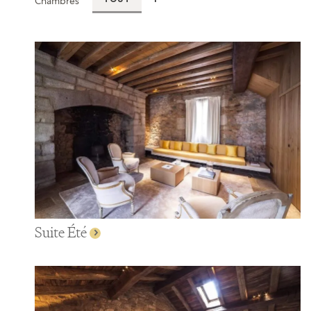
Chambres
TOUT
1
Suite Été