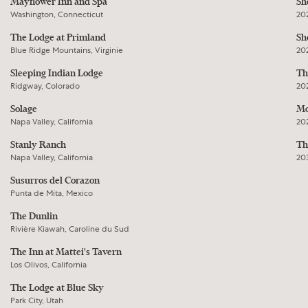
Mayflower Inn and Spa
Sh
Washington, Connecticut
20
The Lodge at Primland
Sh
Blue Ridge Mountains, Virginie
20
Sleeping Indian Lodge
Th
Ridgway, Colorado
20
Solage
Mo
Napa Valley, California
20
Stanly Ranch
Th
Napa Valley, California
20
Susurros del Corazon
Punta de Mita, Mexico
The Dunlin
Rivière Kiawah, Caroline du Sud
The Inn at Mattei's Tavern
Los Olivos, California
The Lodge at Blue Sky
Park City, Utah