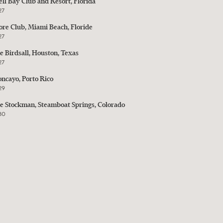
ell Bay Club and Resort, Florida
27
ore Club, Miami Beach, Floride
27
e Birdsall, Houston, Texas
27
ncayo, Porto Rico
29
e Stockman, Steamboat Springs, Colorado
30