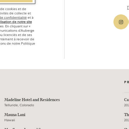
n de cookies et de
ivités de collecte et
de confidentialité
et à
lisation de notre site
ges. En cliquant sur «
munications d’Auberge
ou licenciés et de ses
entement à recevoir de
ions de notre Politique
P
Madeline Hotel and Residences
Ca
Telluride, Colorado
20
Mauna Lani
Th
Hawaii
20