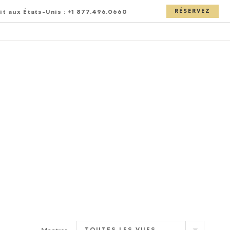
RÉSERVEZ
uit aux États-Unis : +1 877.496.0660