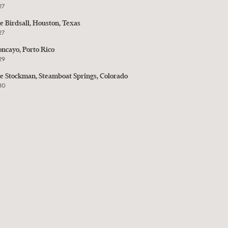
27
e Birdsall, Houston, Texas
27
ncayo, Porto Rico
29
e Stockman, Steamboat Springs, Colorado
30