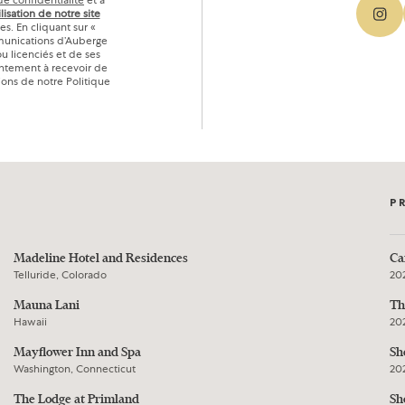
de confidentialité
et à
lisation de notre site
ges. En cliquant sur «
munications d’Auberge
ou licenciés et de ses
entement à recevoir de
ions de notre Politique
P
Madeline Hotel and Residences
Ca
Telluride, Colorado
20
Mauna Lani
Th
Hawaii
20
Mayflower Inn and Spa
Sh
Washington, Connecticut
20
The Lodge at Primland
Sh