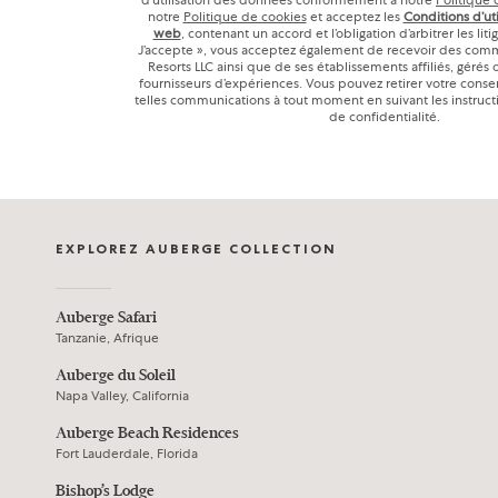
d’utilisation des données conformément à notre
Politique 
notre
Politique de cookies
et acceptez les
Conditions d’uti
web
, contenant un accord et l’obligation d’arbitrer les liti
J’accepte », vous acceptez également de recevoir des com
Resorts LLC ainsi que de ses établissements affiliés, gérés 
fournisseurs d’expériences. Vous pouvez retirer votre cons
telles communications à tout moment en suivant les instruct
de confidentialité.
EXPLOREZ AUBERGE COLLECTION
Auberge Safari
Tanzanie, Afrique
Auberge du Soleil
Napa Valley, California
Auberge Beach Residences
Fort Lauderdale, Florida
Bishop’s Lodge